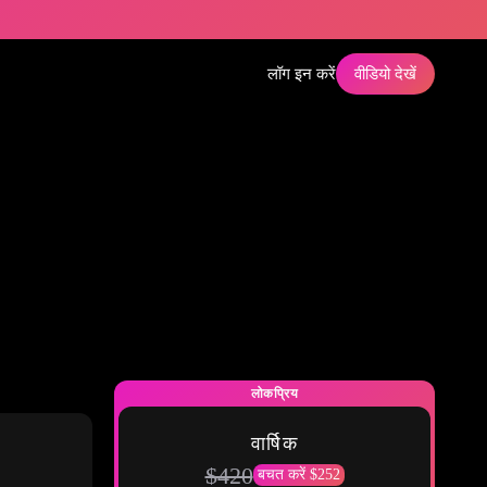
लॉग इन करें
वीडियो देखें
लोकप्रिय
वार्षिक
$420
बचत करें $252