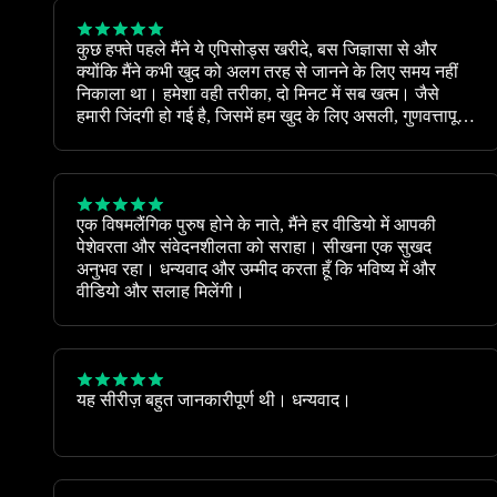
कुछ हफ्ते पहले मैंने ये एपिसोड्स खरीदे, बस जिज्ञासा से और
क्योंकि मैंने कभी खुद को अलग तरह से जानने के लिए समय नहीं
निकाला था। हमेशा वही तरीका, दो मिनट में सब खत्म। जैसे
हमारी जिंदगी हो गई है, जिसमें हम खुद के लिए असली, गुणवत्तापूर्ण
समय ही नहीं निकालते। मुझे लगता था कि मेरे शरीर के कुछ हिस्से
आनंद महसूस ही नहीं कर सकते, लेकिन जब मैंने समय लिया और
इन वीडियोज़ की मदद ली, तो मुझे अपने बारे में नई बातें पता चलीं।
सेक्स और आत्म-सुख के विषय में खुले विचार होने के बावजूद, हम
एक विषमलैंगिक पुरुष होने के नाते, मैंने हर वीडियो में आपकी
अक्सर खुद को सही मायने में जानना भूल जाते हैं। इन शानदार
पेशेवरता और संवेदनशीलता को सराहा। सीखना एक सुखद
वीडियोज़ और हमें आत्म-ख्याल रखने की याद दिलाने के लिए
अनुभव रहा। धन्यवाद और उम्मीद करता हूँ कि भविष्य में और
धन्यवाद।
वीडियो और सलाह मिलेंगी।
यह सीरीज़ बहुत जानकारीपूर्ण थी। धन्यवाद।