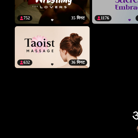
752
35 मिनट
1176
632
36 मिनट
आ