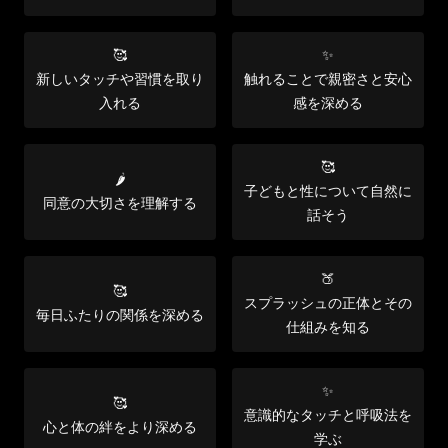
🥰
✨
新しいタッチや習慣を取り
触れることで親密さと安心
入れる
感を深める
🥰
🌶️
子どもと性について自然に
同意の大切さを理解する
話そう
🍑
🥰
スプラッシュの正体とその
毎日ふたりの関係を深める
仕組みを知る
✨
🥰
意識的なタッチと呼吸法を
心と体の絆をより深める
学ぶ