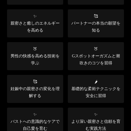
✨
🥰
親密さと癒しのエネルギー
パートナーの本当の願望を
を高める
知る
🍑
🍑
男性の快感を高める技術を
Gスポットオーガズムと潮
学ぶ
吹きのコツを習得
🥰
🌶️
妊娠中の親密さの変化を理
基礎的な柔術テクニックを
解する
安全に習得
✨
✨
バストへの意識的なケアで
より深い親密さと信頼を育
自己愛を育む
む実践方法