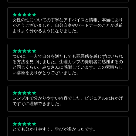
日常そのものだと気づきました。自分の体の一部は快感を
感じないと思い込んでいたのですが、ゆっくり時間をかけ
ることで新しい発見がありました。性や自己探求について
女性の性についての丁寧なアドバイスと情報、本当にあり
オープンなつもりでも、本当の意味で自分を見つめること
がとうございました。自分自身やパートナーのことが以前
を忘れがち。丁寧な動画を通して、自分自身を大切にする
よりよく分かるようになりました。
ことの大切さを再認識できました。ありがとうございま
す。
ついに、一人で自分を満たしても罪悪感を感じずにいられ
る方法を見つけました。生理カップの発明者に感謝するの
と同じくらい、みなさんに感謝しています。この素晴らし
い講座をありがとうございました。
シンプルで分かりやすい内容でした。ビジュアルのおかげ
ですぐに理解できました。
とても分かりやすく、学びが多かったです。