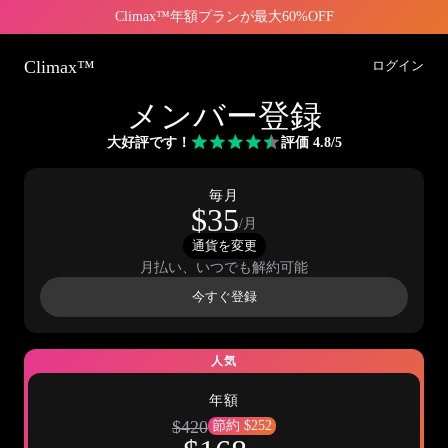
Climax™年額プランが最大60%OFF
Climax™
ログイン
メンバー登録
大好評です！
評価 4.8/5
毎月
$35
/月
通貨を変更
月払い、いつでも解約可能
今すぐ登録
人気
年額
$420
節約 $252