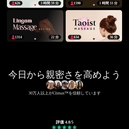
626
3 時間 59 分
1590
1 時間 33 分
1314
22 分
634
36 分
今日から親密さを高めよう
30万人以上がClimax™を信頼しています
評価 4.8/5