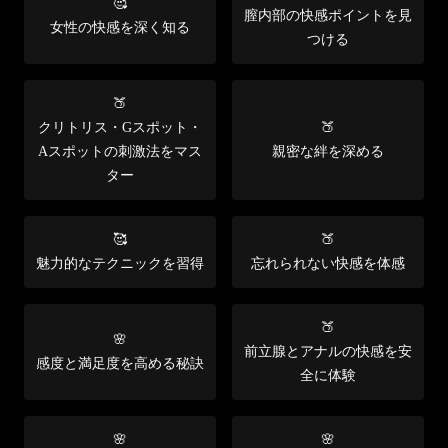
🥰
膣内部の快感ポイントを見
女性の快感を深く知る
つける
🍑
クリトリス・Gスポット・
🍑
Aスポットの刺激法をマス
親密な絆を深める
ター
🥰
🍑
魅力的なテクニックを習得
忘れられない快感を体感
🍑
🌸
前立腺とアナルの快感を安
感度と満足度を高める秘訣
全に体験
🌸
🌸