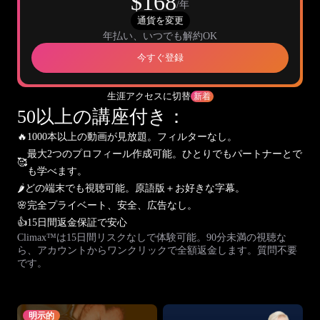
$168
/年
通貨を変更
年払い、いつでも解約OK
今すぐ登録
生涯アクセスに切替
新着
50以上の講座付き：
🔥
1000本以上の動画が見放題。フィルターなし。
最大2つのプロフィール作成可能。ひとりでもパートナーとで
🥰
も学べます。
🌶️
どの端末でも視聴可能。原語版＋お好きな字幕。
🌸
完全プライベート、安全、広告なし。
👍
15日間返金保証で安心
Climax™は15日間リスクなしで体験可能。90分未満の視聴な
ら、アカウントからワンクリックで全額返金します。質問不要
です。
明示的