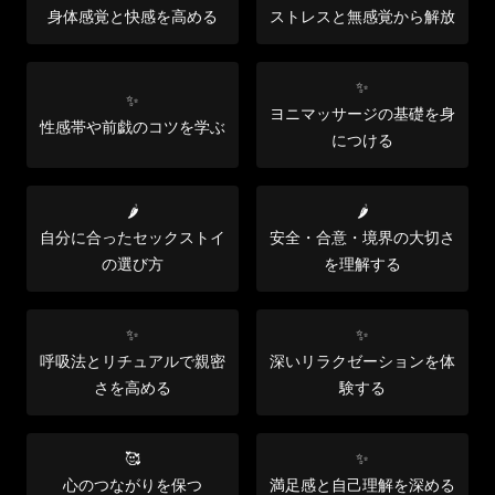
身体感覚と快感を高める
ストレスと無感覚から解放
✨
✨
ヨニマッサージの基礎を身
性感帯や前戯のコツを学ぶ
につける
🌶️
🌶️
自分に合ったセックストイ
安全・合意・境界の大切さ
の選び方
を理解する
✨
✨
呼吸法とリチュアルで親密
深いリラクゼーションを体
さを高める
験する
🥰
✨
心のつながりを保つ
満足感と自己理解を深める