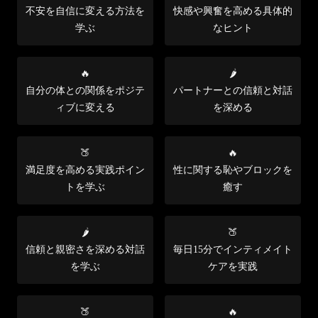
不安を自信に変える方法を
快感や興奮を高める具体的
学ぶ
なヒント
🔥
🌶️
自分の体との関係をポジテ
パートナーとの信頼と対話
ィブに変える
を深める
🍑
🔥
満足度を高める実践ポイン
性に関する恥やブロックを
トを学ぶ
癒す
🌶️
🍑
信頼と親密さを深める対話
毎日15分でインティメイト
を学ぶ
ケアを実践
🍑
🔥