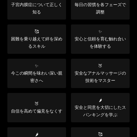
子宮内膜症について正しく
毎日の習慣を各フェーズで
知る
調整
🥰
✨
困難を乗り越えて絆を深め
安心と信頼を育む触れ合い
るスキル
を体験する
✨
🍑
今この瞬間を味わい深い親
安全なアナルマッサージの
密さへ
技術をマスター
🌶️
🍑
安全と同意を大切にしたス
自信を高めて偏見をなくす
パンキングを学ぶ
🌶️
🥰