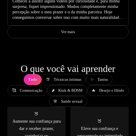
Comecei a assistir alguns vídeos por curiosidade e, para minha
surpresa, fiquei impressionado. Mudou completamente minha
percepção sobre o meu prazer e o da minha parceira. Hoje
conseguimos conversar sobre isso com muito mais naturalidade,
é libertador.
Ver mais
O que você vai aprender
Tudo
🍑 Técnicas íntimas
✨ Tantra
🥰 Comunicação
🌶️ Kink & BDSM
🔥 Desejo e libido
🌸 Saúde sexual
🍑
Aumente sua confiança para
🍑
dar e receber prazer,
Eleve sua confiança e
sozinho(a) ou
autocontrole na intimidade