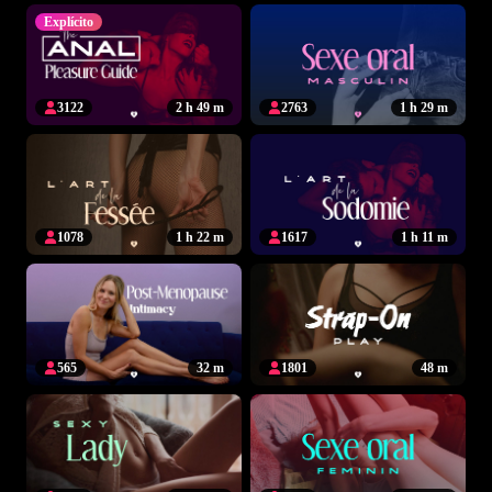
Explícito
3122
2 h 49 m
2763
1 h 29 m
1078
1 h 22 m
1617
1 h 11 m
565
32 m
1801
48 m