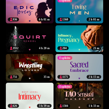
Explícito
936
6 h 01 m
1368
2 h 01 m
1932
4 h 20 m
204
21 m
Explícito
751
35 m
1175
2 h 15 m
Explícito
626
3 h 59 m
1584
1 h 33 m