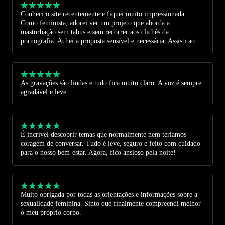
Conheci o site recentemente e fiquei muito impressionada.
Como feminista, adorei ver um projeto que aborda a
masturbação sem tabus e sem recorrer aos clichês da
pornografia. Achei a proposta sensível e necessária. Assisti ao
primeiro vídeo gratuito e fiquei animada para conferir os
próximos, porque acredito que esses conteúdos realmente
promovem o autoconhecimento e o bem-estar.
As gravações são lindas e tudo fica muito claro. A voz é sempre
agradável e leve.
É incrível descobrir temas que normalmente nem teríamos
coragem de conversar. Tudo é leve, seguro e feito com cuidado
para o nosso bem-estar. Agora, fico ansioso pela noite!
Muito obrigada por todas as orientações e informações sobre a
sexualidade feminina. Sinto que finalmente compreendi melhor
o meu próprio corpo.