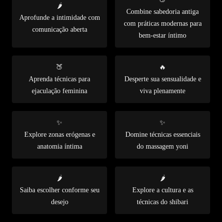
🌶️
Combine sabedoria antiga
Aprofunde a intimidade com
com práticas modernas para
comunicação aberta
bem-estar íntimo
🍑
🔥
Aprenda técnicas para
Desperte sua sensualidade e
ejaculação feminina
viva plenamente
✨
✨
Explore zonas erógenas e
Domine técnicas essenciais
anatomia íntima
do massagem yoni
🌶️
🌶️
Saiba escolher conforme seu
Explore a cultura e as
desejo
técnicas do shibari