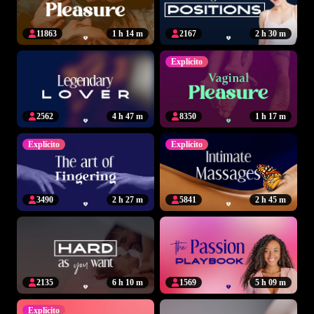
11863
1 h 14 m
2167
2 h 30 m
Explícito
2562
4 h 47 m
8350
1 h 17 m
Explícito
Explícito
3490
2 h 27 m
5841
2 h 45 m
2135
6 h 10 m
1569
5 h 09 m
Explícito