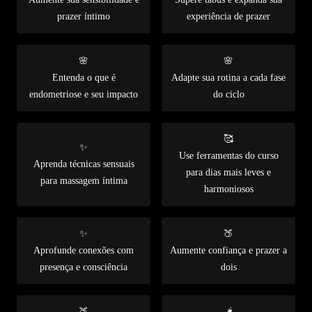
prazer íntimo
experiência de prazer
🌸
🌸
Entenda o que é
Adapte sua rotina a cada fase
endometriose e seu impacto
do ciclo
🥰
✨
Use ferramentas do curso
Aprenda técnicas sensuais
para dias mais leves e
para massagem íntima
harmoniosos
✨
🍑
Aprofunde conexões com
Aumente confiança e prazer a
presença e consciência
dois
🍑
🌶️