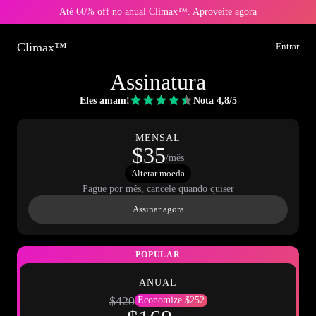
Até 60% off no anual Climax™. Aproveite agora
Climax™
Entrar
Assinatura
Eles amam!
Nota 4,8/5
MENSAL
$35
/mês
Alterar moeda
Pague por mês, cancele quando quiser
Assinar agora
POPULAR
ANUAL
$420
Economize $252