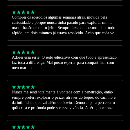
Comprei os episódios algumas semanas atrás, movida pela
curiosidade e porque nunca tinha parado para explorar minha
masturbação de outro jeito. Sempre fazia do mesmo jeito, tudo
rápido, em dois minutos já estava resolvido. Acho que cada vez
a gente tem menos tempo de verdade para a gente mesmo. Eu
achava que certas partes do meu corpo não sentiam prazer, mas
quando comecei a me permitir experimentar com calma,
descobri que estava enganada. Mesmo sendo uma pessoa aberta
Adorei essa série. O jeito educativo com que tudo é apresentado
sobre sexualidade, percebi que ainda tinha muito a aprender
faz toda a diferença. Mal posso esperar para compartilhar com
sobre mim. Obrigada pelas aulas tão preciosas e por lembrarem
meu marido.
que cuidar de si é fundamental.
Nunca me senti totalmente à vontade com a penetração, então
sempre preferi explorar o prazer através do toque, do carinho e
da intimidade que vai além do óbvio. Demorei para perceber o
quão rica e profunda pode ser essa vivência. A série, por trazer o
olhar das mulheres e para as mulheres, me ajudou a enxergar o
prazer de outra forma e a ampliar tudo que eu posso
compartilhar com minha parceira. Recomendo muito esse
conteúdo também para nós, homens. É gratificante poder