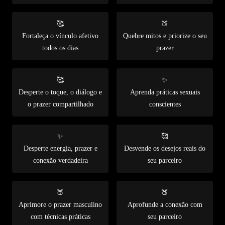
🥰
🍑
Fortaleça o vínculo afetivo
Quebre mitos e priorize o seu
todos os dias
prazer
🥰
✨
Desperte o toque, o diálogo e
Aprenda práticas sexuais
o prazer compartilhado
conscientes
✨
🥰
Desperte energia, prazer e
Desvende os desejos reais do
conexão verdadeira
seu parceiro
🍑
🍑
Aprimore o prazer masculino
Aprofunde a conexão com
com técnicas práticas
seu parceiro