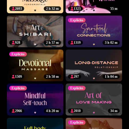
2693
2 h 32 m
1323
55 m
Explícito
928
2 h 57 m
1319
3 h 02 m
Explícito
1509
2 h 58 m
297
1 h 04 m
Explícito
Explícito
2966
4 h 20 m
2010
34 m
Explícito