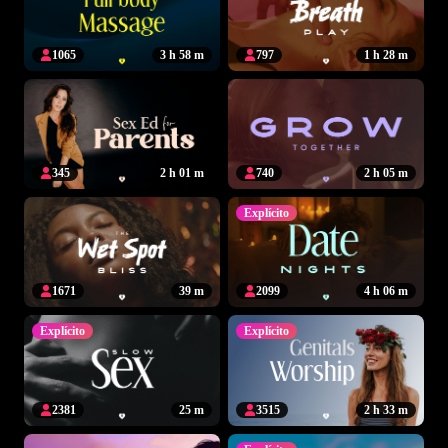
1065
3 h 58 m
797
1 h 28 m
345
2 h 01 m
740
2 h 05 m
Explícito
1671
39 m
2099
4 h 06 m
Explícito
Explícito
2381
25 m
3515
2 h 33 m