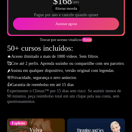
$168
/ano
Alterar moeda
Pague por ano e cancele quando quiser
Assinar agora
Trocar por acesso vitalício
Novo
50+ cursos incluídos:
🔥
Acesso ilimitado a mais de 1000 vídeos. Sem filtros.
🥰
Crie até 2 perfis. Aprenda sozinho ou compartilhe com seu parceiro.
🌶️
Assista em qualquer dispositivo, versão original com legendas.
🌸
Privacidade, segurança e zero anúncios.
👍
Garantia de reembolso em até 15 dias
Experimente o Climax™ por 15 dias sem risco. Se assistir menos de
90 minutos, peça reembolso total em um clique pela sua conta, sem
questionamentos.
Explícito