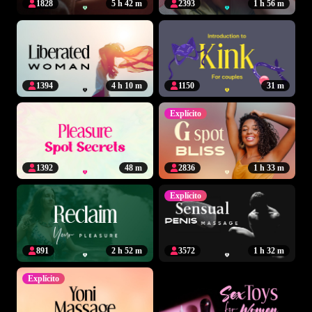
1828
5 h 42 m
2393
1 h 56 m
1394
4 h 10 m
1150
31 m
Explícito
1392
48 m
2836
1 h 33 m
Explícito
891
2 h 52 m
3572
1 h 32 m
Explícito