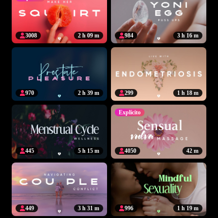
3008
2 h 09 m
984
3 h 16 m
970
2 h 39 m
299
1 h 18 m
Explícito
445
5 h 15 m
4050
42 m
449
3 h 31 m
996
1 h 19 m