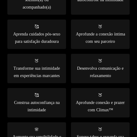
acompanhado(a)
🥰
🍑
Aprenda cuidados pós-sexo
Aprofunde a conexão íntima
para satisfação duradoura
com seu parceiro
🍑
🍑
Transforme sua intimidade
Desenvolva comunicação e
em experiências marcantes
relaxamento
🥰
🍑
Construa autoconfiança na
Aprofunde conexão e prazer
intimidade
com Climax™
🌸
🍑
Aumente sua sensibilidade e
Supere tabus e expanda sua