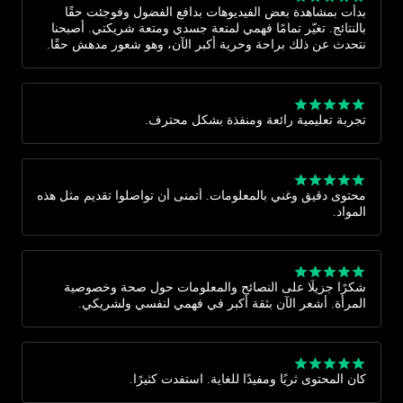
بدأت بمشاهدة بعض الفيديوهات بدافع الفضول وفوجئت حقًا
بالنتائج. تغيّر تمامًا فهمي لمتعة جسدي ومتعة شريكتي. أصبحنا
نتحدث عن ذلك براحة وحرية أكبر الآن، وهو شعور مدهش حقًا.
تجربة تعليمية رائعة ومنفذة بشكل محترف.
محتوى دقيق وغني بالمعلومات. أتمنى أن تواصلوا تقديم مثل هذه
المواد.
شكرًا جزيلًا على النصائح والمعلومات حول صحة وخصوصية
المرأة. أشعر الآن بثقة أكبر في فهمي لنفسي ولشريكي.
كان المحتوى ثريًا ومفيدًا للغاية. استفدت كثيرًا.