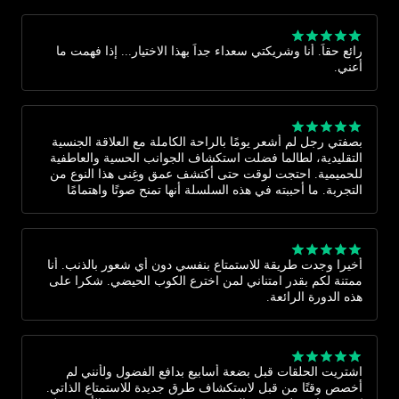
رائع حقاً. أنا وشريكتي سعداء جداً بهذا الاختيار... إذا فهمت ما
أعني.
بصفتي رجل لم أشعر يومًا بالراحة الكاملة مع العلاقة الجنسية
التقليدية، لطالما فضلت استكشاف الجوانب الحسية والعاطفية
للحميمية. احتجت لوقت حتى أكتشف عمق وغِنى هذا النوع من
التجربة. ما أحببته في هذه السلسلة أنها تمنح صوتًا واهتمامًا
لرغبات النساء، مما ساعدني على فهم التعقيد الحقيقي للعلاقة
الحميمة وتوسيع نطاق المتعة مع شريكتي. هذه السلسلة مهمة
حقًا لنا أيضًا كرجال. أنا ممتن لأنني اليوم قادر على منح شريكتي
تجربة أكثر وعيًا وثراءً. شكرًا.
أخيرا وجدت طريقة للاستمتاع بنفسي دون أي شعور بالذنب. أنا
ممتنة لكم بقدر امتناني لمن اخترع الكوب الحيضي. شكرا على
هذه الدورة الرائعة.
اشتريت الحلقات قبل بضعة أسابيع بدافع الفضول ولأنني لم
أخصص وقتًا من قبل لاستكشاف طرق جديدة للاستمتاع الذاتي.