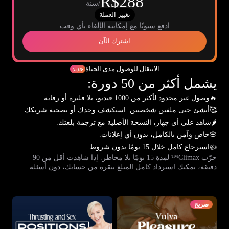
R$288
/سنة
تغيير العملة
ادفع سنويًا مع إمكانية الإلغاء بأي وقت
اشترك الآن
الانتقال للوصول مدى الحياة
جديد
يشمل أكثر من 50 دورة:
🔥
وصول غير محدود لأكثر من 1000 فيديو، بلا فلترة أو رقابة.
🥰
أنشئ حتى ملفين شخصيين. استكشف وحدك أو بصحبة شريكك.
🌶️
شاهد على أي جهاز، النسخة الأصلية مع ترجمة بلغتك.
🌸
خاص وآمن بالكامل، بدون أي إعلانات.
👍
استرجاع كامل خلال 15 يومًا بدون شروط
جرّب Climax™ لمدة 15 يومًا بلا مخاطر. إذا شاهدت أقل من 90
دقيقة، يمكنك استرداد كامل المبلغ بنقرة من حسابك، دون أسئلة.
صريح