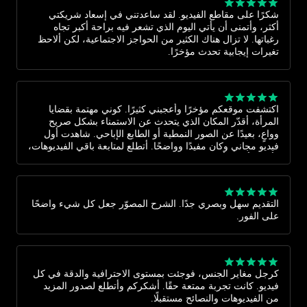
شكرًا على مقاطع الفيديو. لقد ساعدتني في إسعاد شريكتي
أكثر، وأتمنى أن يأتي اليوم الذي تشعر فيه براحة أكبر تجاه
رغباتها. لا تزال هناك الكثير من الحواجز الاجتماعية، لكن ألاحظ
تغيرات إيجابية تحدث مؤخرًا.
اكتشفت موقعكم مؤخرًا وأعجبني كثيرًا. كوني مهتمة بقضايا
المرأة، أقدّر المكان الذي يتحدث عن الاستمناء بشكل صريح
وواعٍ، بعيدًا عن الصور النمطية أو الطابع الإباحي. شاهدت أول
فيديو مجاني وكان مفيدًا وواضحًا. أتطلع لمتابعة باقي الفيديوهات،
وأشعر أن لها أثرًا إيجابيًا في تعزيز الراحة والثقة بالنفس.
التقديم سهل وبصري جدًا. الشرح المصوّر جعل كل شيء واضحًا
على الفور.
كرجل مغاير الجنس، فوجئت بمستوى الاحترافية والدقة في كل
فيديو. كانت تجربة ممتعة حقًا. أشكركم وأتطلع لصدور المزيد
من الفيديوهات والنصائح مستقبلًا.