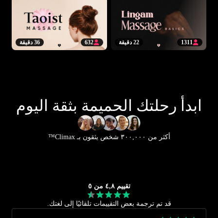
1311
22 دقيقة
632
36 دقيقة
ابدأ رحلتك الحميمة بثقة اليوم
أكثر من ٣٠٠,٠٠٠ شخص يثقون بـ Climax™
تقييم ٤,٨ من ٥
قد تم ترجمة بعض التقييمات تلقائيًا إلى لغتك.