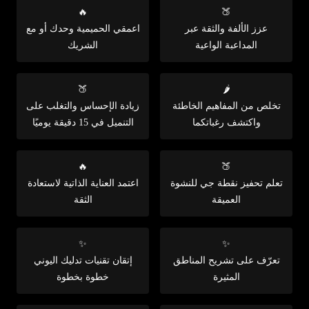
🔥
🍑
عزز الألفة والثقة عبر
اعمقي الحميمية وحدك أو مع
المداعبة الواعية
الشريك
🍑
🌶️
تخلص من المفاهيم الخاطئة
زيادة الإحساس والتغلب على
واكتشف رغباتكما
التنميل في 15 دقيقة يوميًا
🔥
🍑
تعلم تحفيز نقطة جي للنشوة
اعتمد العناية الذاتية لاستعادة
العميقة
الثقة
✨
✨
تعرّف على تشريح المناطق
إتقان تقنيات تدليك اليوني
المثيرة
خطوة بخطوة