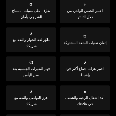
🍑
✨
اختبر الجنس الواعي من
تعرّف على تقنيات المساج
خلال التانترا
الشرجي بأمان
🌶️
🍑
طوّر لغة الحوار والثقة مع
إتقان تقنيات المتعة المشتركة
شريكك
🥰
🌶️
اختبر هزات جماع أكثر قوة
فهم التغيرات الجنسية بعد
وإشباعًا
سن اليأس
🌶️
🔥
أعد إشعال الرغبة والشغف
عزز التواصل والثقة مع
في علاقتك
شريكك