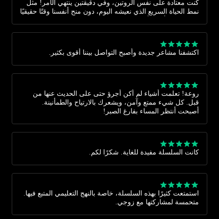
كنت معتادة على نفس الروتين، وفي دقيقتين ينتهي الأمر! مثل
نمط الحياة السريع الذي نعيشه اليوم، دون منح أنفسنا وقتًا حقيقيًا
وجيدًا. كنت أعتقد أن بعض مناطق جسدي غير قادرة على الشعور
بالمتعة، لكن عندما بدأت أخصص وقتًا لنفسي وبفضل هذه
الفيديوهات، اكتشفت العكس تمامًا. من المدهش أنه حتى لمن
لديهم انفتاح كبير حول الجنس، ننسى أحيانًا ضرورة استكشاف
اكتشفنا مشاعر جديدة وأصبح التواصل بيننا أقوى بكثير.
الذات بعمق. شكرًا لكم على هذه الفيديوهات الرائعة والتنبيه
الدائم لضرورة الاهتمام بالنفس.
روعة! تعلمت أشياء لم أكن أجرؤ حتى على الحديث عنها من
قبل. كل شيء ممتع وآمن، ويشعرك بالارتياح والطمأنينة.
أصبحت أنتظر المساء بفارغ الصبر!
كانت السلسلة مفيدة للغاية. شكرًا لكم.
استمتعت كثيرًا بهذه السلسلة، خاصة بالنهج التعليمي المتبع فيها.
متحمسة لمشاركتها مع زوجي.