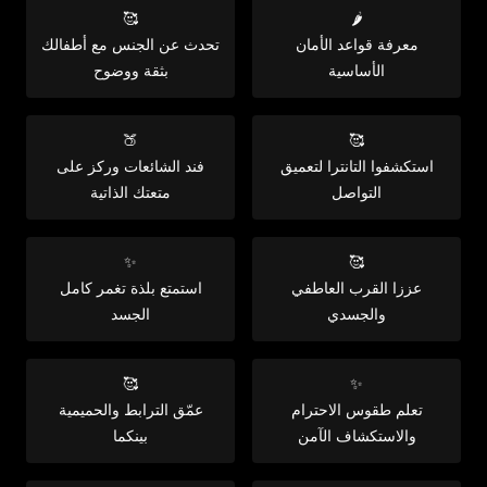
🥰
🌶️
معرفة قواعد الأمان
تحدث عن الجنس مع أطفالك
الأساسية
بثقة ووضوح
🍑
🥰
استكشفوا التانترا لتعميق
فند الشائعات وركز على
التواصل
متعتك الذاتية
✨
🥰
عززا القرب العاطفي
استمتع بلذة تغمر كامل
والجسدي
الجسد
🥰
✨
تعلم طقوس الاحترام
عمّق الترابط والحميمية
والاستكشاف الآمن
بينكما