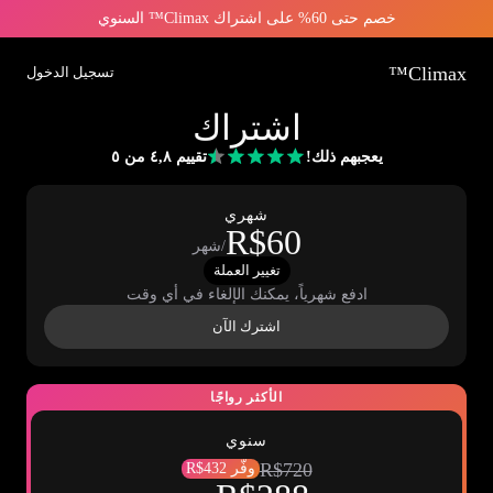
خصم حتى 60% على اشتراك Climax™ السنوي
Climax™
تسجيل الدخول
اشتراك
يعجبهم ذلك!
تقييم ٤,٨ من ٥
شهري
R$60
/شهر
تغيير العملة
ادفع شهرياً، يمكنك الإلغاء في أي وقت
اشترك الآن
الأكثر رواجًا
سنوي
R$720
وفّر R$432