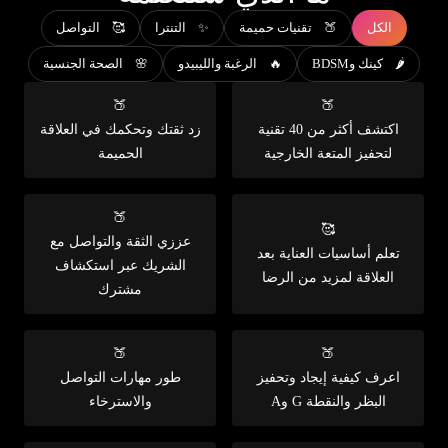
الكل
🍑 تقنيات حميمة
✨ التنترا
🥰 التواصل
🌶️ كينك وBDSM
🔥 الرغبة والليبيدو
🌸 الصحة الجنسية
🍑
🍑
اكتشف أكثر من 40 تقنية
زد ثقتك وتحكمك في العلاقة
لتحفيز المتعة الخارجية
الحميمة
🍑
🥰
عززي الثقة والتواصل مع
تعلم أساسيات العناية بعد
الشريك عبر استكشاف
العلاقة لمزيد من الرضا
مشترك
🍑
🍑
اعرف كيفية إيجاد وتحفيز
طور مهارات التواصل
البظر والنقطة G وA
والاسترخاء