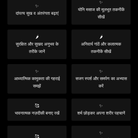
✨
✨
योनि मसाज की मूलभूत तकनीकें
दांपत्य सुख व अंतरंगता बढ़ाएं
सीखें
🌶️
🌶️
सुरक्षित और सुखद अनुभव के
अनिवार्य गांठें और कलात्मक
तरीके जानें
तकनीकें सीखें
✨
✨
आध्यात्मिक कामुकता की गहराई
सजग स्पर्श और समर्पण का अभ्यास
समझें
करें
🥰
✨
भावनात्मक नज़दीकी बनाए रखें
शर्म छोड़कर अपना शरीर पहचानें
✨
🥰