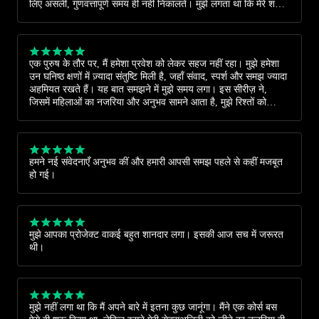
लिए असली, गुणवत्तापूर्ण समय ही नहीं निकालते। मुझे लगता था कि मेरे शरीर
के कुछ हिस्से आनंद महसूस ही नहीं कर सकते, लेकिन जब मैंने समय लिया
और इन वीडियोज़ की मदद ली, तो मुझे अपने बारे में नई बातें पता चलीं।
सेक्स और आत्म-सुख के विषय में खुले विचार होने के बावजूद, हम अक्सर खुद
को सही मायने में जानना भूल जाते हैं। इन शानदार वीडियोज़ और हमें आत्म-
एक पुरुष के तौर पर, मैं हमेशा प्रवेश को लेकर सहज नहीं रहा। मुझे हमेशा
ख्याल रखने की याद दिलाने के लिए धन्यवाद।
उन घनिष्ठ क्षणों में ज़्यादा संतुष्टि मिली है, जहाँ संवाद, स्पर्श और समझ ज्यादा
अहमियत रखते हैं। यह बात समझने में मुझे समय लगा। इस सीरीज़ ने,
जिसमें महिलाओं का नजरिया और अनुभव सामने आता है, मुझे रिश्तों को
समझने में और अपने पार्टनर के लिए नए अनुभव लाने में मदद की है। यह हमारे
लिए भी बहुत जरूरी है। शुक्रिया।
हमने नई संवेदनाएँ अनुभव कीं और हमारी आपसी समझ पहले से कहीं मजबूत
हो गई।
मुझे आपका प्रोजेक्ट वाकई बहुत शानदार लगा। इसकी आज सच में जरूरत
थी।
मुझे नहीं लगा था कि मैं अपने बारे में इतना कुछ जानूंगा। मैंने एक कोर्स बस