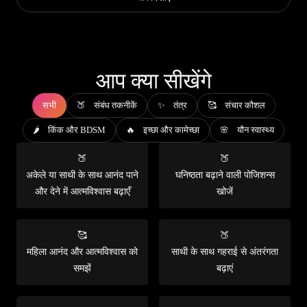
आप क्या सीखेंगे
सभी
🍑 संबंध तकनीकें
✨ तंत्र
🥰 संचार कौशल
🌶️ किंक और BDSM
🔥 इच्छा और कामेच्छा
🌸 यौन स्वास्थ्य
🍑
🍑
अकेले या साथी के साथ आनंद पाने
घनिष्ठता बढ़ाने वाली पोजिशन्स
और देने में आत्मविश्वास बढ़ाएँ
खोजें
🥰
🍑
महिला आनंद और आत्मविश्वास को
साथी के साथ गहराई से अंतरंगता
समझें
बढ़ाएं