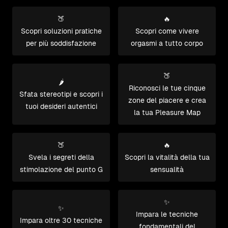
🍑
🔥
Scopri soluzioni pratiche
Scopri come vivere
per più soddisfazione
orgasmi a tutto corpo
🍑
🌶️
Riconosci le tue cinque
Sfata stereotipi e scopri i
zone del piacere e crea
tuoi desideri autentici
la tua Pleasure Map
🍑
🔥
Svela i segreti della
Scopri la vitalità della tua
stimolazione del punto G
sensualità
✨
✨
Impara le tecniche
Impara oltre 30 tecniche
fondamentali del