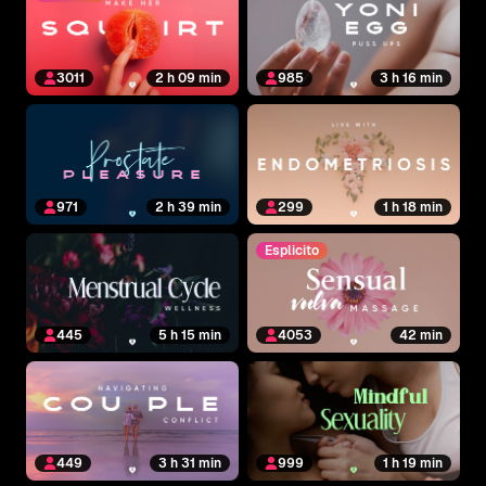
3011
2 h 09 min
985
3 h 16 min
971
2 h 39 min
299
1 h 18 min
Esplicito
445
5 h 15 min
4053
42 min
449
3 h 31 min
999
1 h 19 min