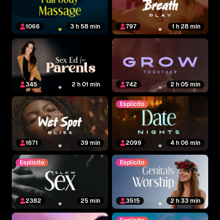
1066
3 h 58 min
797
1 h 28 min
345
2 h 01 min
742
2 h 05 min
Esplicito
1671
39 min
2099
4 h 06 min
Esplicito
Esplicito
2382
25 min
3515
2 h 33 min