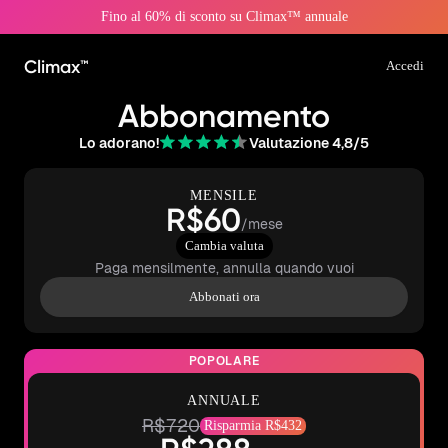
Fino al 60% di sconto su Climax™ annuale
Climax™
Accedi
Abbonamento
Lo adorano!
Valutazione 4,8/5
MENSILE
R$60
/mese
Cambia valuta
Paga mensilmente, annulla quando vuoi
Abbonati ora
POPOLARE
ANNUALE
R$720
Risparmia R$432