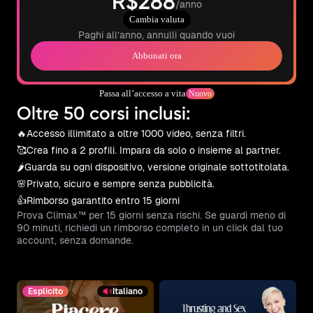
R$288
/anno
Cambia valuta
Paghi all’anno, annulli quando vuoi
Abbonati ora
Passa all’accesso a vita
Nuovo
Oltre 50 corsi inclusi:
🔥
Accesso illimitato a oltre 1000 video, senza filtri.
🥰
Crea fino a 2 profili. Impara da solo o insieme al partner.
🌶️
Guarda su ogni dispositivo, versione originale sottotitolata.
🌸
Privato, sicuro e sempre senza pubblicità.
👍
Rimborso garantito entro 15 giorni
Prova Climax™ per 15 giorni senza rischi. Se guardi meno di
90 minuti, richiedi un rimborso completo in un click dal tuo
account, senza domande.
Esplicito
Italiano