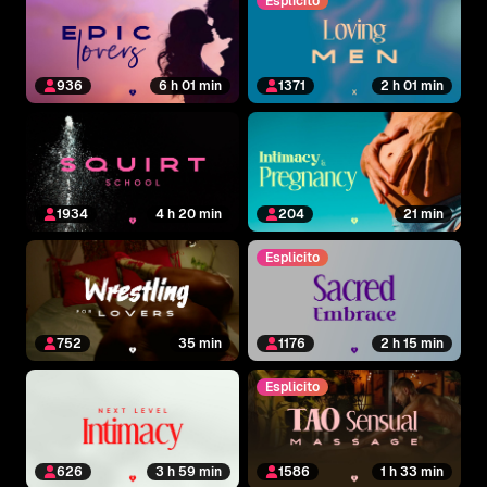
Esplicito
936
6 h 01 min
1371
2 h 01 min
1934
4 h 20 min
204
21 min
Esplicito
752
35 min
1176
2 h 15 min
Esplicito
626
3 h 59 min
1586
1 h 33 min