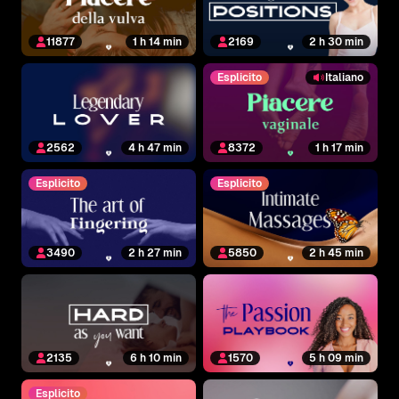
11877
1 h 14 min
2169
2 h 30 min
Esplicito
Italiano
2562
4 h 47 min
8372
1 h 17 min
Esplicito
Esplicito
3490
2 h 27 min
5850
2 h 45 min
2135
6 h 10 min
1570
5 h 09 min
Esplicito