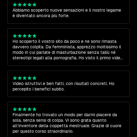
Abbiamo scoperto nuove sensazioni e il nostro legame
è diventato ancora più forte.
Ho scoperto il vostro sito da poco e ne sono rimasta
davvero colpita. Da femminista, apprezzo moltissimo il
modo in cui parlate di masturbazione senza tabù né
stereotipi legati alla pornografia. Ho visto il primo video
gratuito e non vedo l’ora di scoprire il resto dei
contenuti, sicura che saranno preziosi per la crescita
personale. Complimenti davvero.
Video istruttivi e ben fatti, con risultati concreti. Ho
percepito i benefici subito.
Finalmente ho trovato un modo per darmi piacere da
sola, senza sensi di colpa. Vi sono grata quanto
all’inventore della coppetta mestruale. Grazie di cuore
per questo corso straordinario.