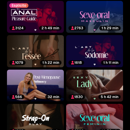
Esplicito
3124
2 h 49 min
2763
1 h 29 min
1079
1 h 22 min
1618
1 h 11 min
566
32 min
1830
5 h 42 min