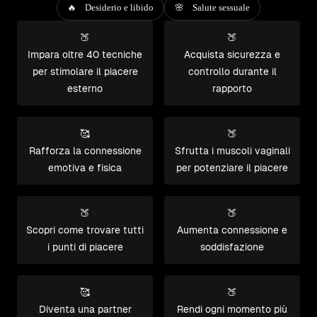
🔥 Desiderio e libido
🌸 Salute sessuale
🍑
🍑
Impara oltre 40 tecniche
Acquista sicurezza e
per stimolare il piacere
controllo durante il
esterno
rapporto
🥰
🍑
Rafforza la connessione
Sfrutta i muscoli vaginali
emotiva e fisica
per potenziare il piacere
🍑
🍑
Scopri come trovare tutti
Aumenta connessione e
i punti di piacere
soddisfazione
🥰
🍑
Diventa una partner
Rendi ogni momento più