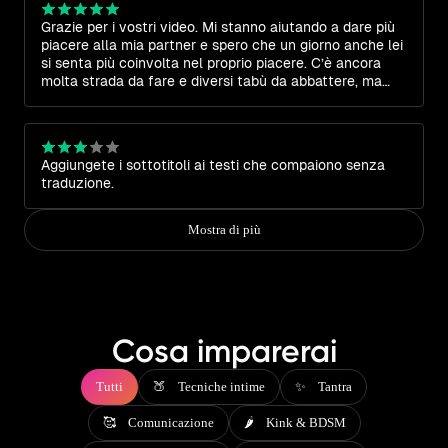
alla mia compagna. Un percorso prezioso anche per noi
Grazie per i vostri video. Mi stanno aiutando a dare più
uomini. Sono felice di poter condividere questo con la
piacere alla mia partner e spero che un giorno anche lei
persona che amo. Grazie.
si senta più coinvolta nel proprio piacere. C’è ancora
molta strada da fare e diversi tabù da abbattere, ma
finalmente qualcosa sta cambiando.
Aggiungete i sottotitoli ai testi che compaiono senza
traduzione.
Mostra di più
Cosa imparerai
Tutti
🍑 Tecniche intime
✨ Tantra
🥰 Comunicazione
🌶️ Kink & BDSM