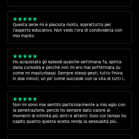
Questa serie mi è piaciuta molto, soprattutto per
l’aspetto educativo. Non vedo l’ora di condividerla con
mio marito.
Ho acquistato gli episodi qualche settimana fa, spinta
dalla curiosità e perché non mi ero mai soffermata su
come mi masturbassi. Sempre stessi gesti, tutto finiva
in due minuti, un po' come succede con la vita di tutti i
giorni: non ci si concede mai tempo di qualità per sé.
Pensavo che alcune parti del mio corpo fossero
insensibili al piacere, ma prendendomi il tempo e
seguendo i consigli, ho scoperto che non è così. Anche
Non mi sono mai sentito particolarmente a mio agio con
se mi considero aperta su temi come piacere e
la penetrazione, perciò ho sempre dato valore ai
sessualità, avevo dimenticato l’importanza di esplorarsi
momenti di intimità più lenti e attenti. Solo col tempo ho
davvero. Grazie per questi video così accurati e per
capito quanto questa scelta renda la sessualità più
avermi ricordato quanto sia importante prendersi cura di
profonda e appagante. La vostra serie, dal punto di
sé stessi.
vista femminile, mi ha permesso di comprendere meglio
la complessità dell’esperienza e di offrire piaceri diversi