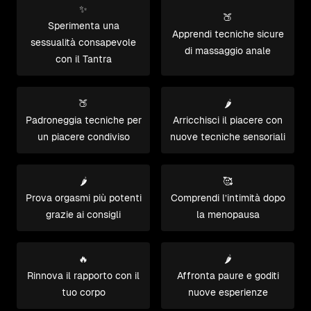
✨
🍑
Sperimenta una
Apprendi tecniche sicure
sessualità consapevole
di massaggio anale
con il Tantra
🍑
🌶️
Padroneggia tecniche per
Arricchisci il piacere con
un piacere condiviso
nuove tecniche sensoriali
🌶️
🥰
Prova orgasmi più potenti
Comprendi l’intimità dopo
grazie ai consigli
la menopausa
🔥
🌶️
Rinnova il rapporto con il
Affronta paure e goditi
tuo corpo
nuove esperienze