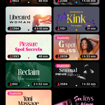
1803
48 min
2396
1 h 56 min
1394
4 h 10 min
1151
31 min
Esplicito
1393
48 min
2839
1 h 33 min
Esplicito
892
2 h 52 min
3584
1 h 32 min
Esplicito