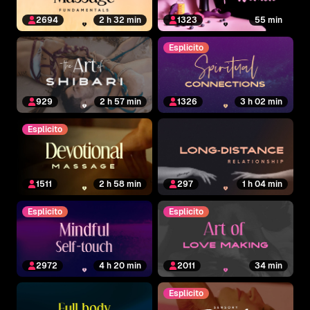
2694
2 h 32 min
1323
55 min
Esplicito
929
2 h 57 min
1326
3 h 02 min
Esplicito
1511
2 h 58 min
297
1 h 04 min
Esplicito
Esplicito
2972
4 h 20 min
2011
34 min
Esplicito