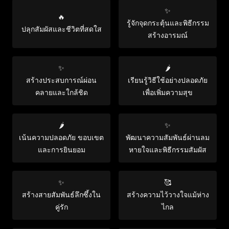
✨
🔥
รู้จักจุดกระตุ้นและพิธีกรรม
ปลุกสัมผัสและชีวิตที่สดใส
สร้างอารมณ์
✨
🌶️
สร้างประสบการณ์ผ่อน
เรียนรู้วิธีใช้อย่างปลอดภัย
คลายและใกล้ชิด
เพื่อเพิ่มความสุข
🌶️
✨
เน้นความปลอดภัย ขอบเขต
พัฒนาความสัมพันธ์ผ่านลม
และการยินยอม
หายใจและพิธีกรรมสัมผัส
✨
🥰
สร้างสายสัมพันธ์ลึกซึ้งใน
สร้างความไว้วางใจแม้ห่าง
คู่รัก
ไกล