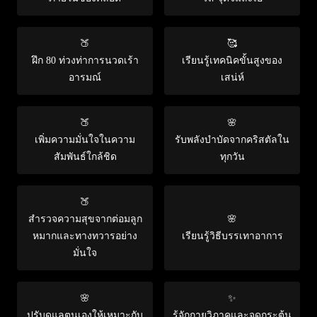
🍑
🥰
ฝึก 80 ท่วงท่าการนวดเร้า
เรียนรู้เทคนิคขั้นสูงของ
อารมณ์
เสน่ห์
🍑
🌸
เพิ่มความมั่นใจในความ
รับพลังบำบัดจากคริสตัลใน
สัมพันธ์ใกล้ชิด
ทุกวัน
🍑
สำรวจความสุขจากต่อมลูก
🌸
หมากและทางทวารอย่าง
เรียนรู้วิธีบรรเทาอาการ
มั่นใจ
🌸
✨
ปรับดูแลตนเองให้เหมาะกับ
รู้จักกายวิภาคและจุดกระตุ้น