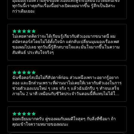
มุมมองเรื่องความสุขของตัวเองและคู่รักเปลี่ยนไปโดยสิ้นเชิง
ทุกวันนี้เราคุยกันเรื่องนี้อย่างเปิดเผยมากขึ้น รู้สึกเป็นอิสระ
กว่าเดิมเยอะ
ไม่เคยคาดคิดว่าจะได้เรียนรู้เกี่ยวกับตัวเองมากขนาดนี้ ผม
สมัครคอร์สโดยไม่ได้ตั้งใจนัก แต่กลับเปลี่ยนมุมมองเรื่องเพศ
ของผมไปเลย ทุกวันนี้รู้สึกสบายใจและมั่นใจมากขึ้นในความ
สัมพันธ์ ประทับใจจริงๆ
ฉันซื้อคอร์สเมื่อไม่กี่สัปดาห์ก่อน ส่วนหนึ่งเพราะอยากรู้อยาก
ลอง และอีกส่วนเพราะที่ผ่านมาไม่เคยให้เวลากับตัวเองในการ
ช่วยตัวเองแบบใหม่ ๆ เลย จริง ๆ แล้วฉันมักรีบ ๆ ทำจนเสร็จ
ภายใน 2 นาที เหมือนกับชีวิตประจำวันตอนนี้ที่แทบไม่ได้ใช้
เวลาดูแลตัวเอง ฉันเคยคิดว่าบางส่วนของร่างกายไม่สามารถ
รับความสุขได้ แต่พอให้เวลาและลองทำตามคำแนะนำใน
วิดีโอ ก็ได้ค้นพบอะไรใหม่ ๆ แม้ฉันจะคิดว่าตัวเองเปิดกว้าง
เรื่องเพศแล้ว แต่ยังหลงลืมการสำรวจและรู้จักตัวเองจริง ๆ
ยอดเยี่ยมมากครับ คู่ของผมกับผมดีใจสุดๆ กับสิ่งที่ซื้อมา ถ้า
ขอบคุณสำหรับวิดีโอที่เข้าใจง่ายและที่เตือนให้ใส่ใจตัวเอง
คุณเข้าใจความหมายของผมนะ