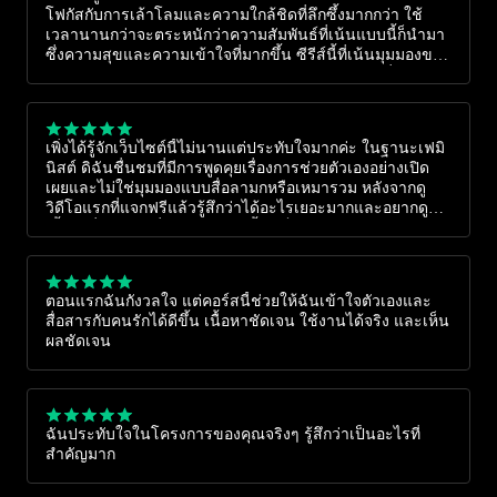
โฟกัสกับการเล้าโลมและความใกล้ชิดที่ลึกซึ้งมากกว่า ใช้
เวลานานกว่าจะตระหนักว่าความสัมพันธ์ที่เน้นแบบนี้ก็นำมา
ซึ่งความสุขและความเข้าใจที่มากขึ้น ซีรีส์นี้ที่เน้นมุมมองของ
ผู้หญิง ช่วยให้ผมเข้าใจความรู้สึกและความต้องการที่หลาก
หลายขึ้น เวลานี้ผมสามารถมอบความสุขและความใส่ใจที่
มากขึ้นให้กับคู่ของผมได้จริง ๆ ขอบคุณมากครับ
เพิ่งได้รู้จักเว็บไซต์นี้ไม่นานแต่ประทับใจมากค่ะ ในฐานะเฟมิ
นิสต์ ดิฉันชื่นชมที่มีการพูดคุยเรื่องการช่วยตัวเองอย่างเปิด
เผยและไม่ใช่มุมมองแบบสื่อลามกหรือเหมารวม หลังจากดู
วิดีโอแรกที่แจกฟรีแล้วรู้สึกว่าได้อะไรเยอะมากและอยากดู
เนื้อหาอื่นๆ ต่อ เชื่อว่าคลิปพวกนี้จะเป็นประโยชน์ต่อการดูแล
และพัฒนาตัวเองอย่างแท้จริงค่ะ
ตอนแรกฉันกังวลใจ แต่คอร์สนี้ช่วยให้ฉันเข้าใจตัวเองและ
สื่อสารกับคนรักได้ดีขึ้น เนื้อหาชัดเจน ใช้งานได้จริง และเห็น
ผลชัดเจน
ฉันประทับใจในโครงการของคุณจริงๆ รู้สึกว่าเป็นอะไรที่
สำคัญมาก