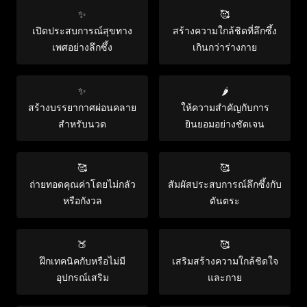
✨
🥰
เปิดประสบการณ์สุขทาง
สร้างความใกล้ชิดที่ลึกซึ้ง
เพศอย่างลึกซึ้ง
เกินกว่าร่างกาย
✨
🌶️
สร้างบรรยากาศผ่อนคลาย
ให้ความสำคัญกับการ
สำหรับนวด
ยินยอมอย่างชัดเจน
🥰
🥰
ถ่ายทอดคุณค่าโดยไม่กลัว
สัมผัสประสบการณ์ลึกซึ้งกับ
หรือกังวล
ตันตระ
🍑
🥰
ฝึกเทคนิคกับหรือไม่มี
เสริมสร้างความใกล้ชิดใจ
อุปกรณ์เสริม
และกาย