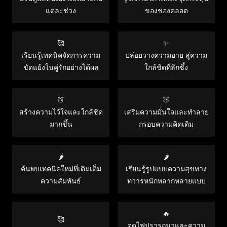
แต่ละช่วง
ของช่องคลอด
🥰
✨
เรียนรู้เทคนิคจัดการความ
ปล่อยวางความอาย สู่ความ
ขัดแย้งในคู่รักอย่างได้ผล
ใกล้ชิดที่ลึกซึ้ง
🍑
🍑
สร้างความไว้ใจและใกล้ชิด
เสริมความมั่นใจและทำลาย
มากขึ้น
กรอบความคิดเดิม
🌶️
🌶️
ค้นพบเทคนิคใหม่ที่เติมเต็ม
เรียนรู้รูปแบบความสุขทาง
ความสัมพันธ์
ทวารหนักหลากหลายแบบ
🔥
🥰
จุดไฟปรารถนาและความ