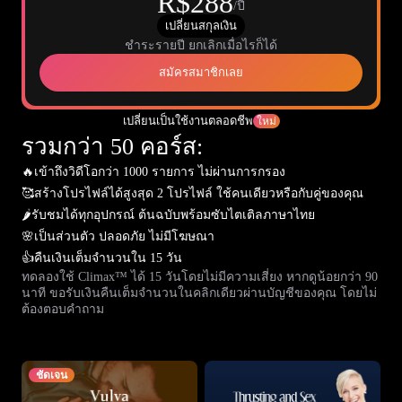
R$288
/ปี
เปลี่ยนสกุลเงิน
ชำระรายปี ยกเลิกเมื่อไรก็ได้
สมัครสมาชิกเลย
เปลี่ยนเป็นใช้งานตลอดชีพ
ใหม่
รวมกว่า 50 คอร์ส:
🔥
เข้าถึงวิดีโอกว่า 1000 รายการ ไม่ผ่านการกรอง
🥰
สร้างโปรไฟล์ได้สูงสุด 2 โปรไฟล์ ใช้คนเดียวหรือกับคู่ของคุณ
🌶️
รับชมได้ทุกอุปกรณ์ ต้นฉบับพร้อมซับไตเติลภาษาไทย
🌸
เป็นส่วนตัว ปลอดภัย ไม่มีโฆษณา
👍
คืนเงินเต็มจำนวนใน 15 วัน
ทดลองใช้ Climax™ ได้ 15 วันโดยไม่มีความเสี่ยง หากดูน้อยกว่า 90
นาที ขอรับเงินคืนเต็มจำนวนในคลิกเดียวผ่านบัญชีของคุณ โดยไม่
ต้องตอบคำถาม
ชัดเจน