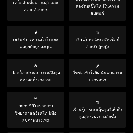
เคล็ดลับเพิ่มความสุขและ
หลงใหลขึ้นใหม่ในความ
ความต้องการ
สัมพันธ์
🌶️
🍑
เสริมสร้างความไว้ใจและ
เรียนรู้เทคนิคออรัลเซ็กส์
พูดคุยกับคู่ของคุณ
สำหรับผู้หญิง
🔥
🌶️
ปลดล็อกประสบการณ์ถึงจุด
ไขข้อเข้าใจผิด ค้นพบความ
สุดยอดทั้งร่างกาย
ปรารถนา
🍑
🍑
ผสานวิธีโบราณกับ
เรียนรู้การกระตุ้นจุดจีเพื่อถึง
วิทยาศาสตร์ยุคใหม่เพื่อ
จุดสุดยอดอย่างลึกซึ้ง
สุขภาพทางเพศ