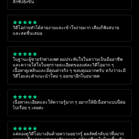
ลึกซึ้งยิ่งขึ้น
วิดีโอถ่ายทำได้สวยงามและเข้าใจง่ายมาก เสียงก็ฟังสบาย
และสดชื่นเสมอ
ในฐานะผู้ชายรักต่างเพศ ผมประทับใจในความเป็นมืออาชีพ
และความใส่ใจในทุกรายละเอียดของแต่ละวิดีโอมาก ๆ
เนื้อหาดูเพลินและมีคุณค่าจริง ๆ ขอบคุณมากครับ หวังว่าจะมี
วิดีโอและคำแนะนำใหม่ ๆ ออกมาอีกในอนาคต
เนื้อหาละเอียดและให้ความรู้มาก ๆ อยากให้มีเนื้อหาแบบนี้ต่อ
ไปเรื่อย ๆ เลยค่ะ
แค่ลองดูวิดีโอบางอันด้วยความอยากรู้ ผลลัพธ์กลับน่าทึ่งมาก