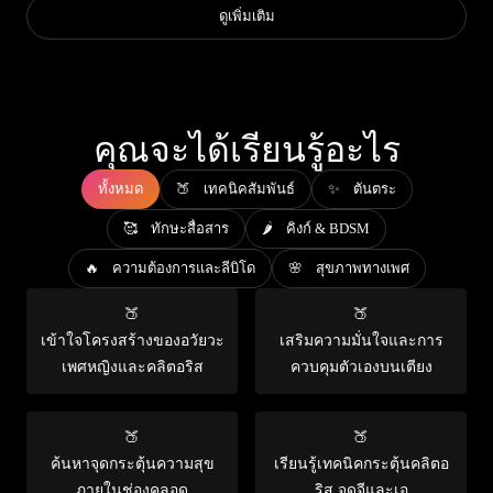
ดูเพิ่มเติม
คุณจะได้เรียนรู้อะไร
ทั้งหมด
🍑 เทคนิคสัมพันธ์
✨ ตันตระ
🥰 ทักษะสื่อสาร
🌶️ คิงก์ & BDSM
🔥 ความต้องการและลีบิโด
🌸 สุขภาพทางเพศ
🍑
🍑
เข้าใจโครงสร้างของอวัยวะ
เสริมความมั่นใจและการ
เพศหญิงและคลิตอริส
ควบคุมตัวเองบนเตียง
🍑
🍑
ค้นหาจุดกระตุ้นความสุข
เรียนรู้เทคนิคกระตุ้นคลิตอ
ภายในช่องคลอด
ริส จุดจีและเอ